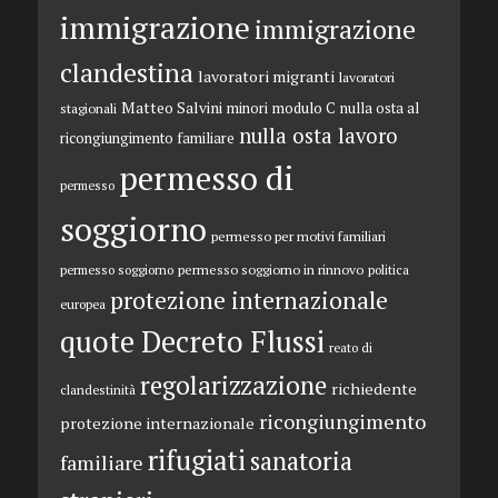
immigrazione
immigrazione
clandestina
lavoratori migranti
lavoratori
Matteo Salvini
minori
modulo C
nulla osta al
stagionali
nulla osta lavoro
ricongiungimento familiare
permesso di
permesso
soggiorno
permesso per motivi familiari
permesso soggiorno in rinnovo
permesso soggiorno
politica
protezione internazionale
europea
quote Decreto Flussi
reato di
regolarizzazione
richiedente
clandestinità
ricongiungimento
protezione internazionale
rifugiati
sanatoria
familiare