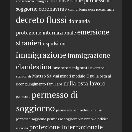
conversione permesso di
consulenza immigrazione
coronavirus
soggiorno
corsi di formazione professionale
decreto flussi
domanda
emersione
protezione internazionale
stranieri
espulsioni
immigrazione
immigrazione
clandestina
lavoratori migranti
lavoratori
Matteo Salvini
minori
modulo C
nulla osta al
stagionali
nulla osta lavoro
ricongiungimento familiare
permesso di
permesso
soggiorno
permesso per motivi familiari
permesso soggiorno in rinnovo
permesso soggiorno
politica
protezione internazionale
europea