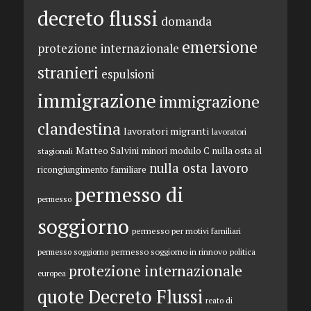
decreto flussi
domanda
emersione
protezione internazionale
stranieri
espulsioni
immigrazione
immigrazione
clandestina
lavoratori migranti
lavoratori
Matteo Salvini
minori
modulo C
nulla osta al
stagionali
nulla osta lavoro
ricongiungimento familiare
permesso di
permesso
soggiorno
permesso per motivi familiari
permesso soggiorno in rinnovo
permesso soggiorno
politica
protezione internazionale
europea
quote Decreto Flussi
reato di