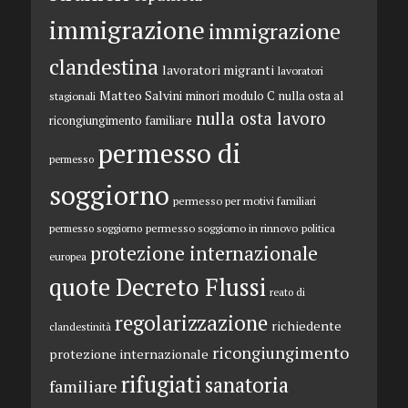
immigrazione
immigrazione
clandestina
lavoratori migranti
lavoratori
Matteo Salvini
minori
modulo C
nulla osta al
stagionali
nulla osta lavoro
ricongiungimento familiare
permesso di
permesso
soggiorno
permesso per motivi familiari
permesso soggiorno in rinnovo
permesso soggiorno
politica
protezione internazionale
europea
quote Decreto Flussi
reato di
regolarizzazione
richiedente
clandestinità
ricongiungimento
protezione internazionale
rifugiati
sanatoria
familiare