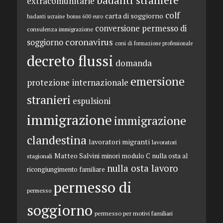
extracomunitarie
colf
carta di soggiorno
badanti ucraine
bonus 600 euro
conversione permesso di
consulenza immigrazione
coronavirus
soggiorno
corsi di formazione professionale
decreto flussi
domanda
emersione
protezione internazionale
stranieri
espulsioni
immigrazione
immigrazione
clandestina
lavoratori migranti
lavoratori
Matteo Salvini
minori
modulo C
nulla osta al
stagionali
nulla osta lavoro
ricongiungimento familiare
permesso di
permesso
soggiorno
permesso per motivi familiari