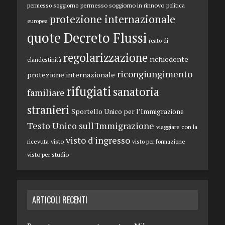
permesso soggiorno in rinnovo
permesso soggiorno
politica
protezione internazionale
europea
quote Decreto Flussi
reato di
regolarizzazione
richiedente
clandestinità
ricongiungimento
protezione internazionale
rifugiati
sanatoria
familiare
stranieri
Sportello Unico per l’Immigrazione
Testo Unico sull'Immigrazione
viaggiare con la
visto d'ingresso
ricevuta
visto
visto per formazione
visto per studio
ARTICOLI RECENTI