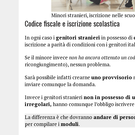
Minori stranieri, iscrizione nelle scu
Codice fiscale e iscrizione scolastica
In ogni caso i
genitori stranieri
in possesso di
iscrizione a parità di condizioni con i genitori ital
Se il minore invece
non ha ancora ottenuto un codi
ricongiungimento), nessun problema.
Sarà possibile infatti crearne
uno provvisorio
n
inviare comunque la domanda.
Invece i genitori stranieri
non in possesso di u
irregolari,
hanno comunque l’obbligo iscrivere i 
La differenza è che dovranno
andare di perso
per compilare i
moduli
.