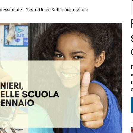
ofessionale
Testo Unico Sull'Immigrazione
ILI
O
IL DECRETO LEGGE 11 OTTOBRE 2024 N. 145 CONVERTITO IN LEGGE
P
m
p
c