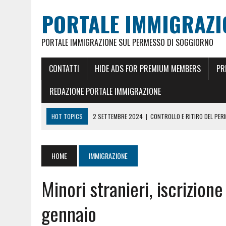
PORTALE IMMIGRAZI
PORTALE IMMIGRAZIONE SUL PERMESSO DI SOGGIORNO
CONTATTI
HIDE ADS FOR PREMIUM MEMBERS
PR
REDAZIONE PORTALE IMMIGRAZIONE
HOT TOPICS
2 SETTEMBRE 2024
|
CONTROLLO E RITIRO DEL PE
26 MAGGIO 2024
|
CITTADINANZA ITALIANA PER MATRIMONIO
18 GENNAIO 2024
|
REDDITO RICONGIUNGIMENTO FAMILIARE E CARTA
HOME
IMMIGRAZIONE
5 FEBBRAIO 2023
|
REDDITO PER CARTA DI SOGGIORNO E PERMESSO 
Minori stranieri, iscrizione
18 GIUGNO 2022
|
CONOSCERE LO STATO DEL PERMESSO DI SOGGIO
23 DICEMBRE 2021
|
PERMESSO DI SOGGIORNO UE ILLIMITATO ORA 10
gennaio
4 MAGGIO 2025
|
PRENOTARE UN APPUNTAMENTO A MILANO PER RILA