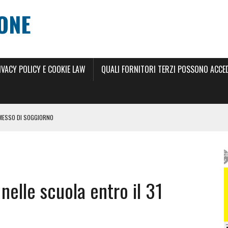
ONE
IVACY POLICY E COOKIE LAW
QUALI FORNITORI TERZI POSSONO ACCEDE
RMESSO DI SOGGIORNO
 DI SOGGIORNO 2024
ILLIMITATO 2024
 nelle scuola entro il 31
RNO
 ANNI
SCIO DEL PERMESSO DI SOGGIORNO ELETTRONICO