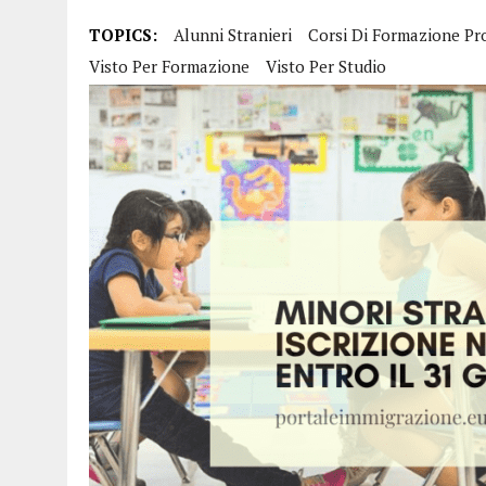
30 MARZO 2025
|
ESPULSIONE E CAPACITÀ A DELINQUERE
TOPICS:
Alunni Stranieri
Corsi Di Formazione Pr
9 MARZO 2025
|
MODELLO A-BIS FLUSSI 2025 GRANDI ANZIANI E DISAB
Visto Per Formazione
Visto Per Studio
23 FEBBRAIO 2025
|
FLUSSI 2025 LE QUOTE PER TIPOLOGIE DI LAVOR
4 GENNAIO 2025
|
BONUS NASCITE 2025 ANCHE PER STRANIERI
5 DICEMBRE 2024
|
RICONGIUNGIMENTO FAMILIARE, FLUSSI E ASILO: 