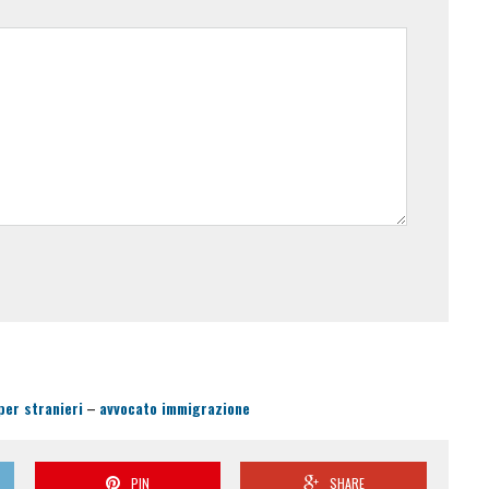
per stranieri
–
avvocato immigrazione
PIN
SHARE