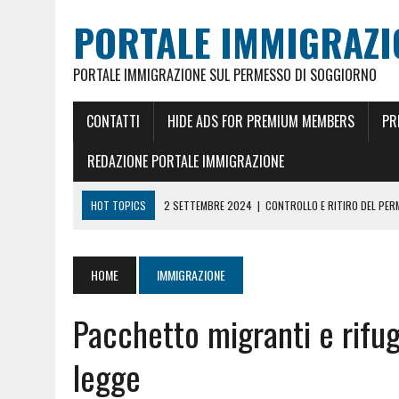
PORTALE IMMIGRAZI
PORTALE IMMIGRAZIONE SUL PERMESSO DI SOGGIORNO
CONTATTI
HIDE ADS FOR PREMIUM MEMBERS
PR
REDAZIONE PORTALE IMMIGRAZIONE
HOT TOPICS
2 SETTEMBRE 2024
|
CONTROLLO E RITIRO DEL PE
26 MAGGIO 2024
|
CITTADINANZA ITALIANA PER MATRIMONIO
18 GENNAIO 2024
|
REDDITO RICONGIUNGIMENTO FAMILIARE E CARTA
HOME
IMMIGRAZIONE
5 FEBBRAIO 2023
|
REDDITO PER CARTA DI SOGGIORNO E PERMESSO 
Pacchetto migranti e rifugi
18 GIUGNO 2022
|
CONOSCERE LO STATO DEL PERMESSO DI SOGGIO
23 DICEMBRE 2021
|
PERMESSO DI SOGGIORNO UE ILLIMITATO ORA 10
legge
4 MAGGIO 2025
|
PRENOTARE UN APPUNTAMENTO A MILANO PER RILA