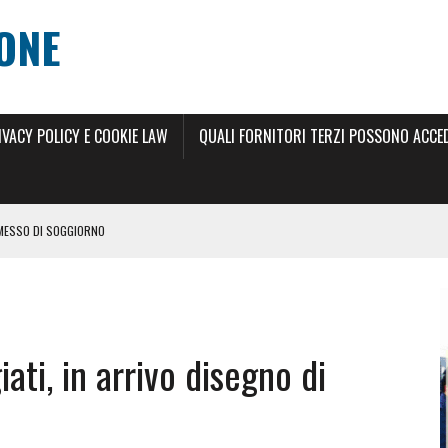
ONE
IVACY POLICY E COOKIE LAW
QUALI FORNITORI TERZI POSSONO ACCEDE
RMESSO DI SOGGIORNO
 DI SOGGIORNO 2024
ILLIMITATO 2024
ati, in arrivo disegno di
RNO
 ANNI
SCIO DEL PERMESSO DI SOGGIORNO ELETTRONICO