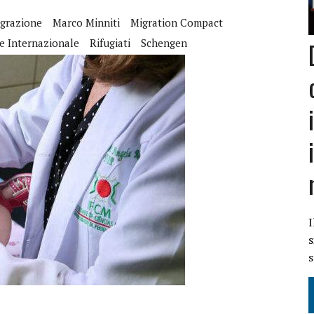
grazione
Marco Minniti
Migration Compact
ILI
e Internazionale
Rifugiati
Schengen
O
IL DECRETO LEGGE 11 OTTOBRE 2024 N. 145 CONVERTITO IN LEGGE
I
s
s