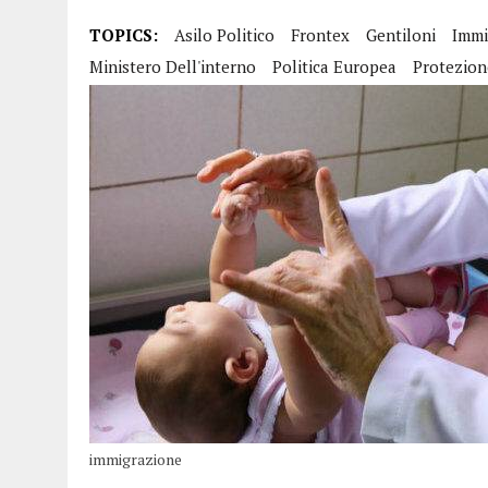
30 MARZO 2025
|
ESPULSIONE E CAPACITÀ A DELINQUERE
TOPICS:
Asilo Politico
Frontex
Gentiloni
Immi
9 MARZO 2025
|
MODELLO A-BIS FLUSSI 2025 GRANDI ANZIANI E DISAB
Ministero Dell'interno
Politica Europea
Protezion
23 FEBBRAIO 2025
|
FLUSSI 2025 LE QUOTE PER TIPOLOGIE DI LAVOR
4 GENNAIO 2025
|
BONUS NASCITE 2025 ANCHE PER STRANIERI
5 DICEMBRE 2024
|
RICONGIUNGIMENTO FAMILIARE, FLUSSI E ASILO: 
immigrazione