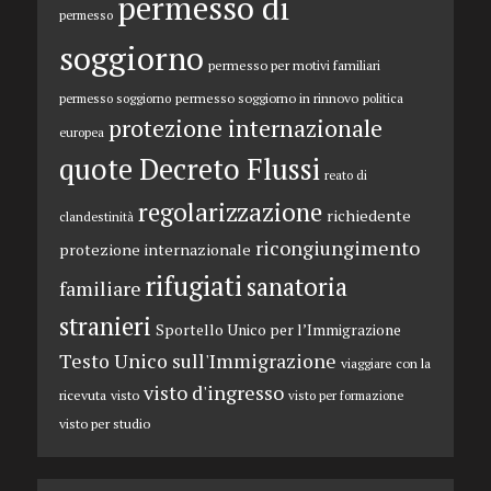
permesso di
permesso
soggiorno
permesso per motivi familiari
permesso soggiorno in rinnovo
permesso soggiorno
politica
protezione internazionale
europea
quote Decreto Flussi
reato di
regolarizzazione
richiedente
clandestinità
ricongiungimento
protezione internazionale
rifugiati
sanatoria
familiare
stranieri
Sportello Unico per l’Immigrazione
Testo Unico sull'Immigrazione
viaggiare con la
visto d'ingresso
ricevuta
visto
visto per formazione
visto per studio