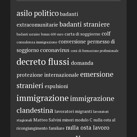
asilo politico
badanti
badanti straniere
extracomunitarie
colf
carta di soggiorno
badanti ucraine
bonus 600 euro
conversione permesso di
consulenza immigrazione
coronavirus
soggiorno
corsi di formazione professionale
decreto flussi
domanda
emersione
protezione internazionale
stranieri
espulsioni
immigrazione
immigrazione
clandestina
lavoratori migranti
lavoratori
Matteo Salvini
minori
modulo C
nulla osta al
stagionali
nulla osta lavoro
ricongiungimento familiare