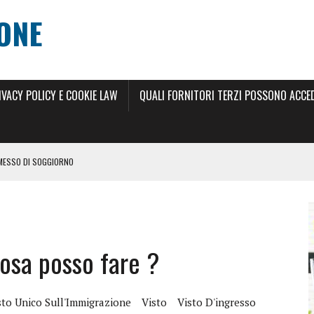
ONE
IVACY POLICY E COOKIE LAW
QUALI FORNITORI TERZI POSSONO ACCEDE
RMESSO DI SOGGIORNO
 DI SOGGIORNO 2024
ILLIMITATO 2024
cosa posso fare ?
RNO
 ANNI
SCIO DEL PERMESSO DI SOGGIORNO ELETTRONICO
sto Unico Sull'Immigrazione
Visto
Visto D'ingresso