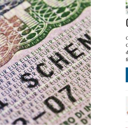
ILI
O
C
IL DECRETO LEGGE 11 OTTOBRE 2024 N. 145 CONVERTITO IN LEGGE
C
d
f