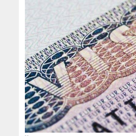
30 MARZO 2025
|
ESPULSIONE E CAPACITÀ A DELINQUERE
9 MARZO 2025
|
MODELLO A-BIS FLUSSI 2025 GRANDI ANZIANI E DISAB
23 FEBBRAIO 2025
|
FLUSSI 2025 LE QUOTE PER TIPOLOGIE DI LAVOR
4 GENNAIO 2025
|
BONUS NASCITE 2025 ANCHE PER STRANIERI
5 DICEMBRE 2024
|
RICONGIUNGIMENTO FAMILIARE, FLUSSI E ASILO: 