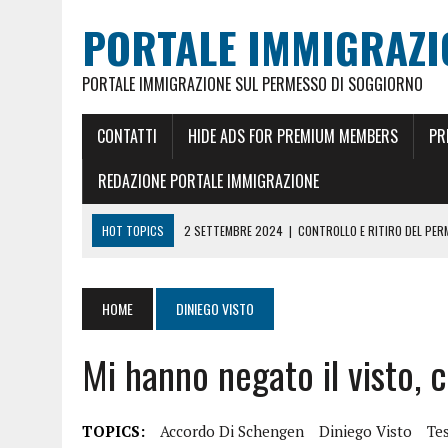
PORTALE IMMIGRAZI
PORTALE IMMIGRAZIONE SUL PERMESSO DI SOGGIORNO
CONTATTI
HIDE ADS FOR PREMIUM MEMBERS
PR
REDAZIONE PORTALE IMMIGRAZIONE
HOT TOPICS
2 SETTEMBRE 2024
|
CONTROLLO E RITIRO DEL PE
26 MAGGIO 2024
|
CITTADINANZA ITALIANA PER MATRIMONIO
18 GENNAIO 2024
|
REDDITO RICONGIUNGIMENTO FAMILIARE E CARTA
HOME
DINIEGO VISTO
5 FEBBRAIO 2023
|
REDDITO PER CARTA DI SOGGIORNO E PERMESSO 
Mi hanno negato il visto, 
18 GIUGNO 2022
|
CONOSCERE LO STATO DEL PERMESSO DI SOGGIO
23 DICEMBRE 2021
|
PERMESSO DI SOGGIORNO UE ILLIMITATO ORA 10
4 MAGGIO 2025
|
PRENOTARE UN APPUNTAMENTO A MILANO PER RILA
TOPICS:
Accordo Di Schengen
Diniego Visto
Te