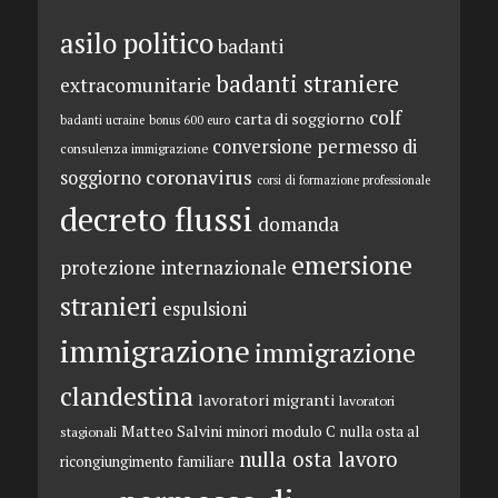
asilo politico
badanti
badanti straniere
extracomunitarie
colf
carta di soggiorno
badanti ucraine
bonus 600 euro
conversione permesso di
consulenza immigrazione
coronavirus
soggiorno
corsi di formazione professionale
decreto flussi
domanda
emersione
protezione internazionale
stranieri
espulsioni
immigrazione
immigrazione
clandestina
lavoratori migranti
lavoratori
Matteo Salvini
minori
modulo C
nulla osta al
stagionali
nulla osta lavoro
ricongiungimento familiare