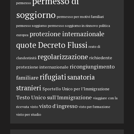
permesso di
permesso
soggiorno
permesso per motivi familiari
permesso soggiorno in rinnovo
permesso soggiorno
politica
protezione internazionale
europea
quote Decreto Flussi
reato di
regolarizzazione
richiedente
clandestinità
ricongiungimento
protezione internazionale
rifugiati
sanatoria
familiare
stranieri
Sportello Unico per l’Immigrazione
Testo Unico sull'Immigrazione
viaggiare con la
visto d'ingresso
ricevuta
visto
visto per formazione
visto per studio