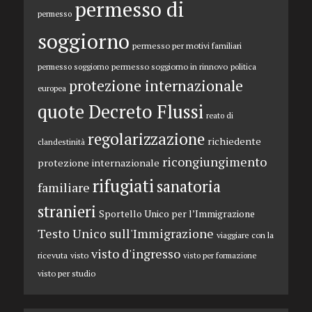
permesso di
permesso
soggiorno
permesso per motivi familiari
permesso soggiorno in rinnovo
permesso soggiorno
politica
protezione internazionale
europea
quote Decreto Flussi
reato di
regolarizzazione
richiedente
clandestinità
ricongiungimento
protezione internazionale
rifugiati
sanatoria
familiare
stranieri
Sportello Unico per l’Immigrazione
Testo Unico sull'Immigrazione
viaggiare con la
visto d'ingresso
ricevuta
visto
visto per formazione
visto per studio