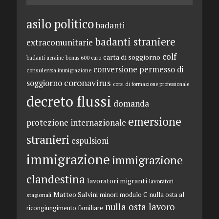
asilo politico
badanti
badanti straniere
extracomunitarie
colf
carta di soggiorno
badanti ucraine
bonus 600 euro
conversione permesso di
consulenza immigrazione
coronavirus
soggiorno
corsi di formazione professionale
decreto flussi
domanda
emersione
protezione internazionale
stranieri
espulsioni
immigrazione
immigrazione
clandestina
lavoratori migranti
lavoratori
Matteo Salvini
minori
modulo C
nulla osta al
stagionali
nulla osta lavoro
ricongiungimento familiare