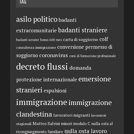
TAG
asilo politico
badanti
badanti straniere
extracomunitarie
colf
carta di soggiorno
badanti ucraine
bonus 600 euro
conversione permesso di
consulenza immigrazione
coronavirus
soggiorno
corsi di formazione professionale
decreto flussi
domanda
emersione
protezione internazionale
stranieri
espulsioni
immigrazione
immigrazione
clandestina
lavoratori migranti
lavoratori
Matteo Salvini
minori
modulo C
nulla osta al
stagionali
nulla osta lavoro
ricongiungimento familiare