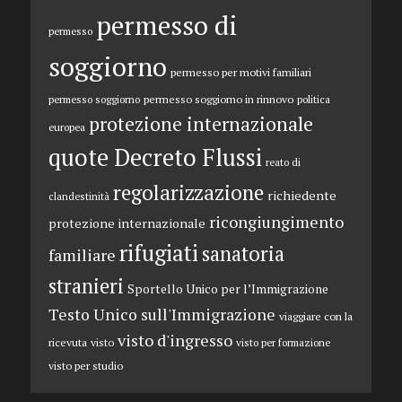
permesso di
permesso
soggiorno
permesso per motivi familiari
permesso soggiorno in rinnovo
permesso soggiorno
politica
protezione internazionale
europea
quote Decreto Flussi
reato di
regolarizzazione
richiedente
clandestinità
ricongiungimento
protezione internazionale
rifugiati
sanatoria
familiare
stranieri
Sportello Unico per l’Immigrazione
Testo Unico sull'Immigrazione
viaggiare con la
visto d'ingresso
ricevuta
visto
visto per formazione
visto per studio