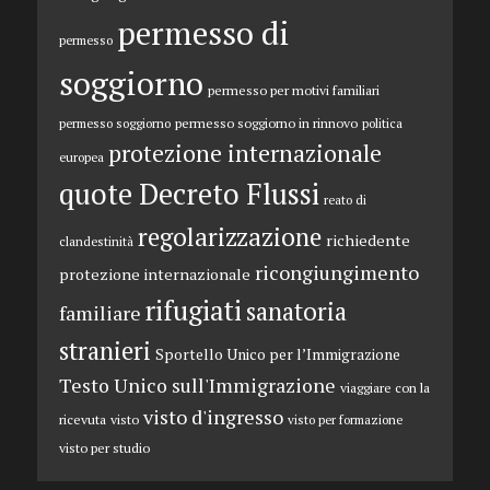
permesso di
permesso
soggiorno
permesso per motivi familiari
permesso soggiorno in rinnovo
permesso soggiorno
politica
protezione internazionale
europea
quote Decreto Flussi
reato di
regolarizzazione
richiedente
clandestinità
ricongiungimento
protezione internazionale
rifugiati
sanatoria
familiare
stranieri
Sportello Unico per l’Immigrazione
Testo Unico sull'Immigrazione
viaggiare con la
visto d'ingresso
ricevuta
visto
visto per formazione
visto per studio