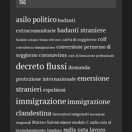
TAG
asilo politico
badanti
badanti straniere
extracomunitarie
colf
carta di soggiorno
badanti ucraine
bonus 600 euro
conversione permesso di
consulenza immigrazione
coronavirus
soggiorno
corsi di formazione professionale
decreto flussi
domanda
emersione
protezione internazionale
stranieri
espulsioni
immigrazione
immigrazione
clandestina
lavoratori migranti
lavoratori
Matteo Salvini
minori
modulo C
nulla osta al
stagionali
nulla osta lavoro
ricongiungimento familiare