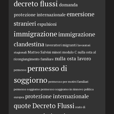
decreto flussi
domanda
emersione
protezione internazionale
stranieri
espulsioni
immigrazione
immigrazione
clandestina
lavoratori migranti
lavoratori
Matteo Salvini
minori
modulo C
nulla osta al
stagionali
nulla osta lavoro
ricongiungimento familiare
permesso di
permesso
soggiorno
permesso per motivi familiari
permesso soggiorno in rinnovo
permesso soggiorno
politica
protezione internazionale
europea
quote Decreto Flussi
reato di