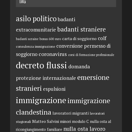
TAG
asilo politico
badanti
badanti straniere
extracomunitarie
colf
carta di soggiorno
badanti ucraine
bonus 600 euro
conversione permesso di
consulenza immigrazione
coronavirus
soggiorno
corsi di formazione professionale
decreto flussi
domanda
emersione
protezione internazionale
stranieri
espulsioni
immigrazione
immigrazione
clandestina
lavoratori migranti
lavoratori
Matteo Salvini
minori
modulo C
nulla osta al
stagionali
nulla osta lavoro
ricongiungimento familiare