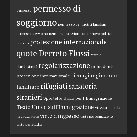
permesso di
permesso
soggiorno
permesso per motivi familiari
permesso soggiorno in rinnovo
permesso soggiorno
politica
protezione internazionale
europea
quote Decreto Flussi
reato di
regolarizzazione
richiedente
clandestinità
ricongiungimento
protezione internazionale
rifugiati
sanatoria
familiare
stranieri
Sportello Unico per l’Immigrazione
Testo Unico sull'Immigrazione
viaggiare con la
visto d'ingresso
ricevuta
visto
visto per formazione
visto per studio