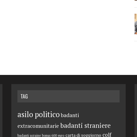
TAG
asilo politico
badanti
badanti straniere
extracomunitarie
colf
carta di soggiorno
badanti ucraine
bonus 600 euro