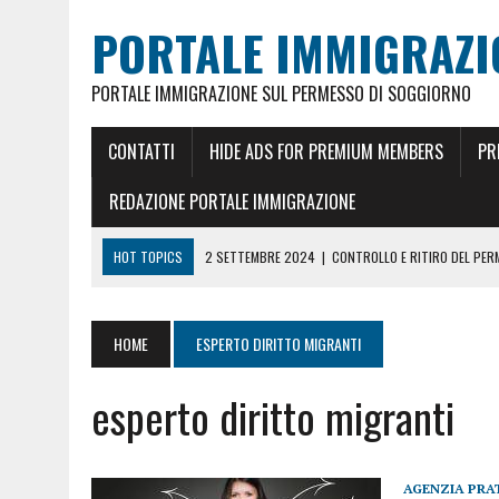
PORTALE IMMIGRAZI
PORTALE IMMIGRAZIONE SUL PERMESSO DI SOGGIORNO
CONTATTI
HIDE ADS FOR PREMIUM MEMBERS
PR
REDAZIONE PORTALE IMMIGRAZIONE
HOT TOPICS
2 SETTEMBRE 2024
|
CONTROLLO E RITIRO DEL PE
26 MAGGIO 2024
|
CITTADINANZA ITALIANA PER MATRIMONIO
18 GENNAIO 2024
|
REDDITO RICONGIUNGIMENTO FAMILIARE E CARTA
HOME
ESPERTO DIRITTO MIGRANTI
5 FEBBRAIO 2023
|
REDDITO PER CARTA DI SOGGIORNO E PERMESSO 
esperto diritto migranti
18 GIUGNO 2022
|
CONOSCERE LO STATO DEL PERMESSO DI SOGGIO
23 DICEMBRE 2021
|
PERMESSO DI SOGGIORNO UE ILLIMITATO ORA 10
4 MAGGIO 2025
|
PRENOTARE UN APPUNTAMENTO A MILANO PER RILA
AGENZIA PRAT