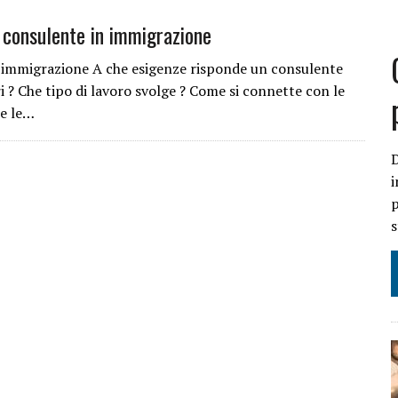
 consulente in immigrazione
ILI
immigrazione A che esigenze risponde un consulente
O
i ? Che tipo di lavoro svolge ? Come si connette con le
 e le…
IL DECRETO LEGGE 11 OTTOBRE 2024 N. 145 CONVERTITO IN LEGGE
i
p
s