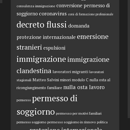
conversione permesso di
consulenza immigrazione
coronavirus
soggiorno
corsi di formazione professionale
decreto flussi
domanda
emersione
protezione internazionale
stranieri
espulsioni
immigrazione
immigrazione
clandestina
lavoratori migranti
lavoratori
Matteo Salvini
minori
modulo C
nulla osta al
stagionali
nulla osta lavoro
ricongiungimento familiare
permesso di
permesso
soggiorno
permesso per motivi familiari
permesso soggiorno in rinnovo
permesso soggiorno
politica