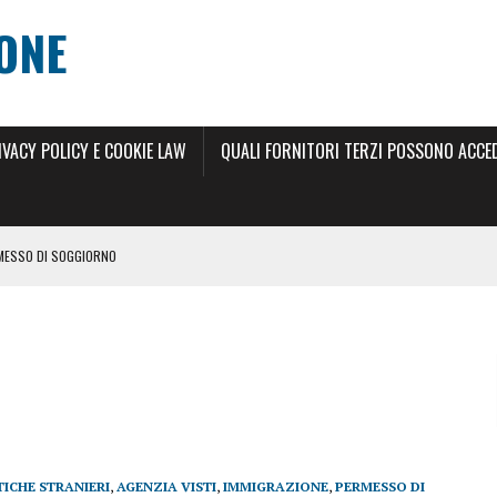
ONE
IVACY POLICY E COOKIE LAW
QUALI FORNITORI TERZI POSSONO ACCEDE
RMESSO DI SOGGIORNO
 DI SOGGIORNO 2024
ILLIMITATO 2024
RNO
 ANNI
SCIO DEL PERMESSO DI SOGGIORNO ELETTRONICO
ICHE STRANIERI
,
AGENZIA VISTI
,
IMMIGRAZIONE
,
PERMESSO DI