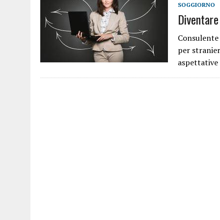
SOGGIORNO
30 MARZO 2025
|
ESPULSIONE E CAPACITÀ A DELINQUERE
Diventare
9 MARZO 2025
|
MODELLO A-BIS FLUSSI 2025 GRANDI ANZIANI E DISAB
Consulente 
23 FEBBRAIO 2025
|
FLUSSI 2025 LE QUOTE PER TIPOLOGIE DI LAVOR
per stranier
4 GENNAIO 2025
|
BONUS NASCITE 2025 ANCHE PER STRANIERI
aspettative
5 DICEMBRE 2024
|
RICONGIUNGIMENTO FAMILIARE, FLUSSI E ASILO: 