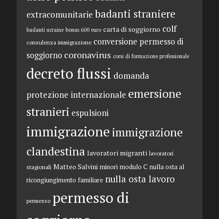
badanti straniere
extracomunitarie
colf
carta di soggiorno
badanti ucraine
bonus 600 euro
conversione permesso di
consulenza immigrazione
coronavirus
soggiorno
corsi di formazione professionale
decreto flussi
domanda
emersione
protezione internazionale
stranieri
espulsioni
immigrazione
immigrazione
clandestina
lavoratori migranti
lavoratori
Matteo Salvini
minori
modulo C
nulla osta al
stagionali
nulla osta lavoro
ricongiungimento familiare
permesso di
permesso