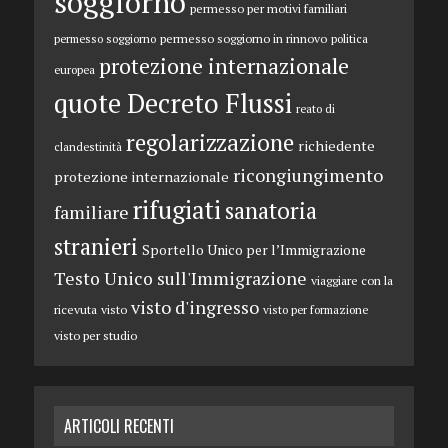
soggiorno
permesso per motivi familiari
permesso soggiorno in rinnovo
permesso soggiorno
politica
protezione internazionale
europea
quote Decreto Flussi
reato di
regolarizzazione
richiedente
clandestinità
ricongiungimento
protezione internazionale
rifugiati
sanatoria
familiare
stranieri
Sportello Unico per l’Immigrazione
Testo Unico sull'Immigrazione
viaggiare con la
visto d'ingresso
ricevuta
visto
visto per formazione
visto per studio
ARTICOLI RECENTI