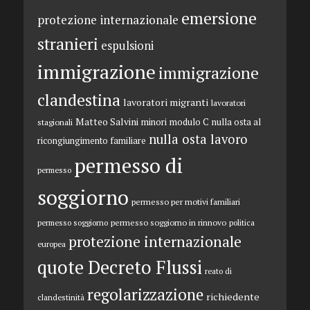
emersione
protezione internazionale
stranieri
espulsioni
immigrazione
immigrazione
clandestina
lavoratori migranti
lavoratori
Matteo Salvini
minori
modulo C
nulla osta al
stagionali
nulla osta lavoro
ricongiungimento familiare
permesso di
permesso
soggiorno
permesso per motivi familiari
permesso soggiorno in rinnovo
permesso soggiorno
politica
protezione internazionale
europea
quote Decreto Flussi
reato di
regolarizzazione
richiedente
clandestinità