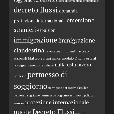
coronavirus
soggiorno
corsi di formazione professionale
decreto flussi
domanda
emersione
protezione internazionale
stranieri
espulsioni
immigrazione
immigrazione
clandestina
lavoratori migranti
lavoratori
Matteo Salvini
minori
modulo C
nulla osta al
stagionali
nulla osta lavoro
ricongiungimento familiare
permesso di
permesso
soggiorno
permesso per motivi familiari
permesso soggiorno in rinnovo
permesso soggiorno
politica
protezione internazionale
europea
quote Decreto Flussi
reato di