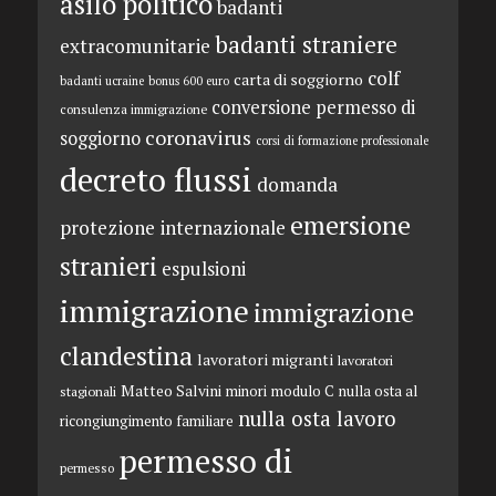
asilo politico
badanti
badanti straniere
extracomunitarie
colf
carta di soggiorno
badanti ucraine
bonus 600 euro
conversione permesso di
consulenza immigrazione
coronavirus
soggiorno
corsi di formazione professionale
decreto flussi
domanda
emersione
protezione internazionale
stranieri
espulsioni
immigrazione
immigrazione
clandestina
lavoratori migranti
lavoratori
Matteo Salvini
minori
modulo C
nulla osta al
stagionali
nulla osta lavoro
ricongiungimento familiare
permesso di
permesso