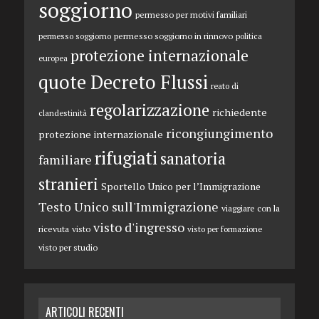
soggiorno
permesso per motivi familiari
permesso soggiorno in rinnovo
permesso soggiorno
politica
protezione internazionale
europea
quote Decreto Flussi
reato di
regolarizzazione
richiedente
clandestinità
ricongiungimento
protezione internazionale
rifugiati
sanatoria
familiare
stranieri
Sportello Unico per l’Immigrazione
Testo Unico sull'Immigrazione
viaggiare con la
visto d'ingresso
ricevuta
visto
visto per formazione
visto per studio
ARTICOLI RECENTI