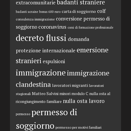
badanti straniere
extracomunitarie
colf
carta di soggiorno
badanti ucraine
bonus 600 euro
conversione permesso di
consulenza immigrazione
coronavirus
soggiorno
corsi di formazione professionale
decreto flussi
domanda
emersione
protezione internazionale
stranieri
espulsioni
immigrazione
immigrazione
clandestina
lavoratori migranti
lavoratori
Matteo Salvini
minori
modulo C
nulla osta al
stagionali
nulla osta lavoro
ricongiungimento familiare
permesso di
permesso
soggiorno
permesso per motivi familiari