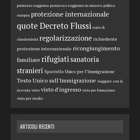
permesso soggiorno in rinnovo
permesso soggiorno
politica
protezione internazionale
europea
quote Decreto Flussi
reato di
regolarizzazione
richiedente
clandestinità
ricongiungimento
protezione internazionale
rifugiati
sanatoria
familiare
stranieri
Sportello Unico per l’Immigrazione
Testo Unico sull'Immigrazione
viaggiare con la
visto d'ingresso
ricevuta
visto
visto per formazione
visto per studio
ARTICOLI RECENTI