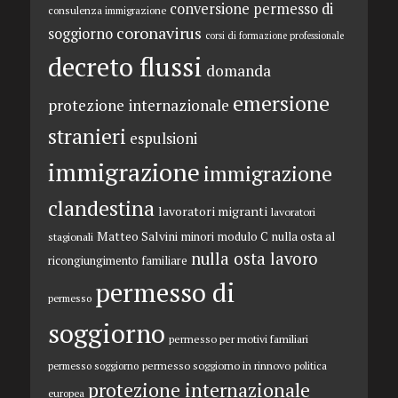
conversione permesso di
consulenza immigrazione
coronavirus
soggiorno
corsi di formazione professionale
decreto flussi
domanda
emersione
protezione internazionale
stranieri
espulsioni
immigrazione
immigrazione
clandestina
lavoratori migranti
lavoratori
Matteo Salvini
minori
modulo C
nulla osta al
stagionali
nulla osta lavoro
ricongiungimento familiare
permesso di
permesso
soggiorno
permesso per motivi familiari
permesso soggiorno in rinnovo
permesso soggiorno
politica
protezione internazionale
europea