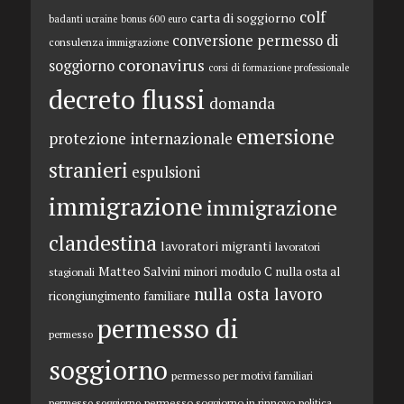
colf
carta di soggiorno
badanti ucraine
bonus 600 euro
conversione permesso di
consulenza immigrazione
coronavirus
soggiorno
corsi di formazione professionale
decreto flussi
domanda
emersione
protezione internazionale
stranieri
espulsioni
immigrazione
immigrazione
clandestina
lavoratori migranti
lavoratori
Matteo Salvini
minori
modulo C
nulla osta al
stagionali
nulla osta lavoro
ricongiungimento familiare
permesso di
permesso
soggiorno
permesso per motivi familiari
permesso soggiorno in rinnovo
permesso soggiorno
politica