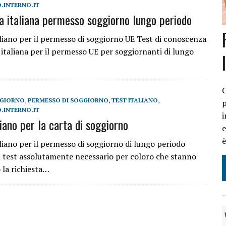
.INTERNO.IT
ua italiana permesso soggiorno lungo periodo
ILI
taliano per il permesso di soggiorno UE Test di conoscenza
O
 italiana per il permesso UE per soggiornanti di lungo
IL DECRETO LEGGE 11 OTTOBRE 2024 N. 145 CONVERTITO IN LEGGE
C
GGIORNO
,
PERMESSO DI SOGGIORNO
,
TEST ITALIANO
,
p
.INTERNO.IT
i
liano per la carta di soggiorno
e
taliano per il permesso di soggiorno di lungo periodo
 test assolutamente necessario per coloro che stanno
 la richiesta…