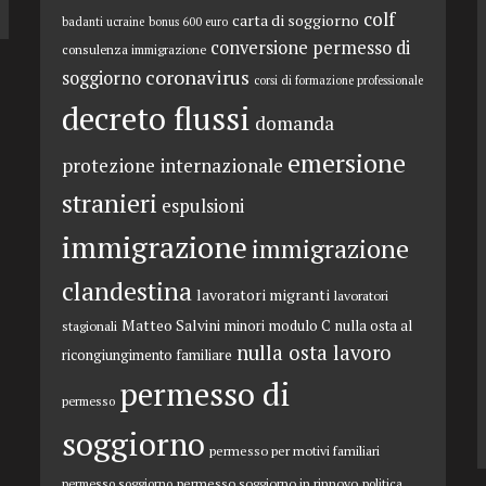
colf
carta di soggiorno
badanti ucraine
bonus 600 euro
conversione permesso di
consulenza immigrazione
coronavirus
soggiorno
corsi di formazione professionale
decreto flussi
domanda
emersione
protezione internazionale
stranieri
espulsioni
immigrazione
immigrazione
clandestina
lavoratori migranti
lavoratori
Matteo Salvini
minori
modulo C
nulla osta al
stagionali
nulla osta lavoro
ricongiungimento familiare
permesso di
permesso
soggiorno
permesso per motivi familiari
permesso soggiorno in rinnovo
permesso soggiorno
politica