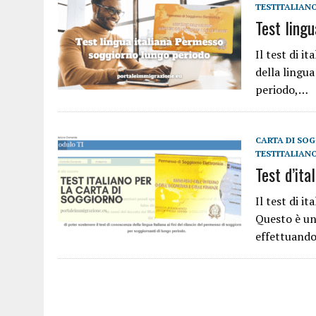
TESTITALIANO
30 MARZO 2025
|
ESPULSIONE E CAPACITÀ A DELINQUERE
Test ling
9 MARZO 2025
|
MODELLO A-BIS FLUSSI 2025 GRANDI ANZIANI E DISAB
Il test di i
23 FEBBRAIO 2025
|
FLUSSI 2025 LE QUOTE PER TIPOLOGIE DI LAVOR
della lingua
4 GENNAIO 2025
|
BONUS NASCITE 2025 ANCHE PER STRANIERI
periodo,…
5 DICEMBRE 2024
|
RICONGIUNGIMENTO FAMILIARE, FLUSSI E ASILO: 
CARTA DI SO
TESTITALIANO
Test d’ita
Il test di i
Questo è un
effettuando