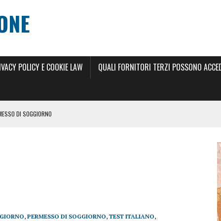
ONE
IVACY POLICY E COOKIE LAW
QUALI FORNITORI TERZI POSSONO ACCEDE
RMESSO DI SOGGIORNO
 DI SOGGIORNO 2024
ILLIMITATO 2024
RNO
 ANNI
SCIO DEL PERMESSO DI SOGGIORNO ELETTRONICO
GGIORNO
,
PERMESSO DI SOGGIORNO
,
TEST ITALIANO
,