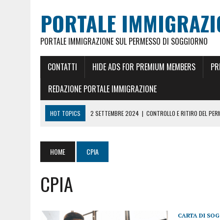
PORTALE IMMIGRAZI
PORTALE IMMIGRAZIONE SUL PERMESSO DI SOGGIORNO
CONTATTI
HIDE ADS FOR PREMIUM MEMBERS
PR
REDAZIONE PORTALE IMMIGRAZIONE
HOT TOPICS
2 SETTEMBRE 2024
|
CONTROLLO E RITIRO DEL PE
26 MAGGIO 2024
|
CITTADINANZA ITALIANA PER MATRIMONIO
18 GENNAIO 2024
|
REDDITO RICONGIUNGIMENTO FAMILIARE E CARTA
HOME
CPIA
5 FEBBRAIO 2023
|
REDDITO PER CARTA DI SOGGIORNO E PERMESSO 
CPIA
18 GIUGNO 2022
|
CONOSCERE LO STATO DEL PERMESSO DI SOGGIO
23 DICEMBRE 2021
|
PERMESSO DI SOGGIORNO UE ILLIMITATO ORA 10
4 MAGGIO 2025
|
PRENOTARE UN APPUNTAMENTO A MILANO PER RILA
CARTA DI SO