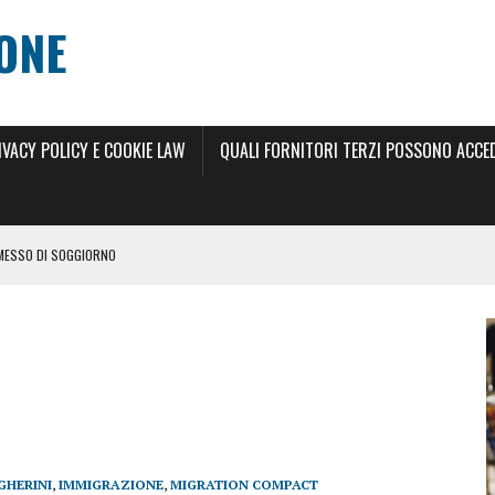
ONE
IVACY POLICY E COOKIE LAW
QUALI FORNITORI TERZI POSSONO ACCEDE
RMESSO DI SOGGIORNO
 DI SOGGIORNO 2024
ILLIMITATO 2024
RNO
 ANNI
SCIO DEL PERMESSO DI SOGGIORNO ELETTRONICO
GHERINI
,
IMMIGRAZIONE
,
MIGRATION COMPACT