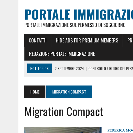
PORTALE IMMIGRAZI
PORTALE IMMIGRAZIONE SUL PERMESSO DI SOGGIORNO
CONTATTI
HIDE ADS FOR PREMIUM MEMBERS
PR
REDAZIONE PORTALE IMMIGRAZIONE
HOT TOPICS
2 SETTEMBRE 2024
|
CONTROLLO E RITIRO DEL PE
26 MAGGIO 2024
|
CITTADINANZA ITALIANA PER MATRIMONIO
18 GENNAIO 2024
|
REDDITO RICONGIUNGIMENTO FAMILIARE E CARTA
HOME
MIGRATION COMPACT
5 FEBBRAIO 2023
|
REDDITO PER CARTA DI SOGGIORNO E PERMESSO 
Migration Compact
18 GIUGNO 2022
|
CONOSCERE LO STATO DEL PERMESSO DI SOGGIO
23 DICEMBRE 2021
|
PERMESSO DI SOGGIORNO UE ILLIMITATO ORA 10
4 MAGGIO 2025
|
PRENOTARE UN APPUNTAMENTO A MILANO PER RILA
FEDERICA MO