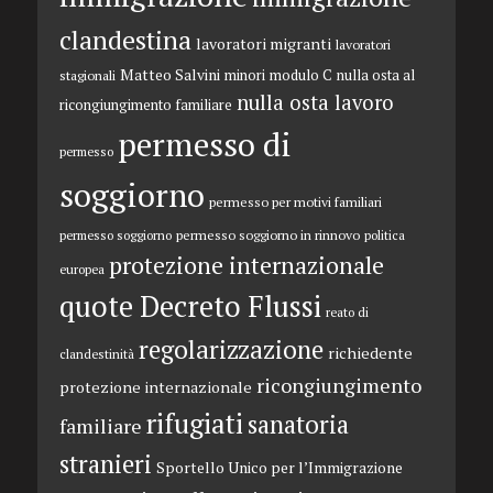
clandestina
lavoratori migranti
lavoratori
Matteo Salvini
minori
modulo C
nulla osta al
stagionali
nulla osta lavoro
ricongiungimento familiare
permesso di
permesso
soggiorno
permesso per motivi familiari
permesso soggiorno in rinnovo
permesso soggiorno
politica
protezione internazionale
europea
quote Decreto Flussi
reato di
regolarizzazione
richiedente
clandestinità
ricongiungimento
protezione internazionale
rifugiati
sanatoria
familiare
stranieri
Sportello Unico per l’Immigrazione