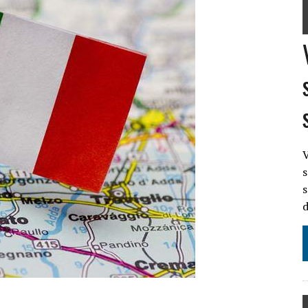
ILI
O
IL DECRETO LEGGE 11 OTTOBRE 2024 N. 145 CONVERTITO IN LEGGE
V
s
s
d