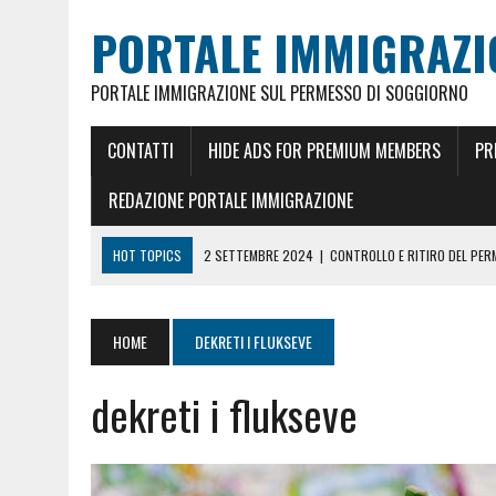
PORTALE IMMIGRAZI
PORTALE IMMIGRAZIONE SUL PERMESSO DI SOGGIORNO
CONTATTI
HIDE ADS FOR PREMIUM MEMBERS
PR
REDAZIONE PORTALE IMMIGRAZIONE
HOT TOPICS
2 SETTEMBRE 2024
|
CONTROLLO E RITIRO DEL PE
26 MAGGIO 2024
|
CITTADINANZA ITALIANA PER MATRIMONIO
18 GENNAIO 2024
|
REDDITO RICONGIUNGIMENTO FAMILIARE E CARTA
HOME
DEKRETI I FLUKSEVE
5 FEBBRAIO 2023
|
REDDITO PER CARTA DI SOGGIORNO E PERMESSO 
dekreti i flukseve
18 GIUGNO 2022
|
CONOSCERE LO STATO DEL PERMESSO DI SOGGIO
23 DICEMBRE 2021
|
PERMESSO DI SOGGIORNO UE ILLIMITATO ORA 10
4 MAGGIO 2025
|
PRENOTARE UN APPUNTAMENTO A MILANO PER RILA