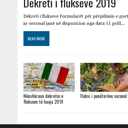
Dekreti i flukseve 2019
Dekreti i flukseve Formularët për përpilimin e pye
jo-sezonal janë në dispozicion nga data 11 prill…
READ MORE
Nënshkruan dekretin e
Fluksi i punëtorëve sezonal
flukseve të huaja 2019