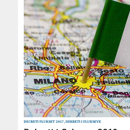
30 MARZO 2025
|
ESPULSIONE E CAPACITÀ A DELINQUERE
9 MARZO 2025
|
MODELLO A-BIS FLUSSI 2025 GRANDI ANZIANI E DISAB
23 FEBBRAIO 2025
|
FLUSSI 2025 LE QUOTE PER TIPOLOGIE DI LAVOR
4 GENNAIO 2025
|
BONUS NASCITE 2025 ANCHE PER STRANIERI
5 DICEMBRE 2024
|
RICONGIUNGIMENTO FAMILIARE, FLUSSI E ASILO: 
DECRETI FLUKSET 2017
,
DEKRETI I FLUKSEVE