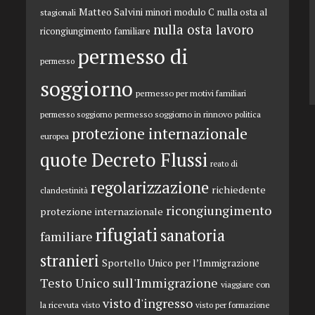
Matteo Salvini
minori
modulo C
nulla osta al
stagionali
nulla osta lavoro
ricongiungimento familiare
permesso di
permesso
soggiorno
permesso per motivi familiari
permesso soggiorno in rinnovo
permesso soggiorno
politica
protezione internazionale
europea
quote Decreto Flussi
reato di
regolarizzazione
richiedente
clandestinità
ricongiungimento
protezione internazionale
rifugiati
sanatoria
familiare
stranieri
Sportello Unico per l’Immigrazione
Testo Unico sull'Immigrazione
viaggiare con
visto d'ingresso
la ricevuta
visto
visto per formazione