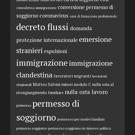
badanti ucraine
bonus 600 euro
conversione permesso di
consulenza immigrazione
coronavirus
soggiorno
corsi di formazione professionale
decreto flussi
domanda
emersione
protezione internazionale
stranieri
espulsioni
immigrazione
immigrazione
clandestina
lavoratori migranti
lavoratori
Matteo Salvini
minori
modulo C
nulla osta al
stagionali
nulla osta lavoro
ricongiungimento familiare
permesso di
permesso
soggiorno
permesso per motivi familiari
permesso soggiorno in rinnovo
permesso soggiorno
politica