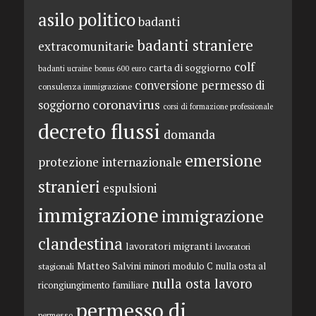
asilo politico
badanti
badanti straniere
extracomunitarie
colf
carta di soggiorno
badanti ucraine
bonus 600 euro
conversione permesso di
consulenza immigrazione
coronavirus
soggiorno
corsi di formazione professionale
decreto flussi
domanda
emersione
protezione internazionale
stranieri
espulsioni
immigrazione
immigrazione
clandestina
lavoratori migranti
lavoratori
Matteo Salvini
minori
modulo C
nulla osta al
stagionali
nulla osta lavoro
ricongiungimento familiare
permesso di
permesso