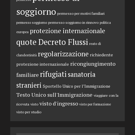
soggiorno
permesso per motivi familiari
permesso soggiorno in rinnovo
permesso soggiorno
politica
protezione internazionale
europea
quote Decreto Flussi
reato di
regolarizzazione
richiedente
clandestinità
ricongiungimento
protezione internazionale
rifugiati
sanatoria
familiare
stranieri
Sportello Unico per l’Immigrazione
Testo Unico sull'Immigrazione
viaggiare con la
visto d'ingresso
ricevuta
visto
visto per formazione
visto per studio