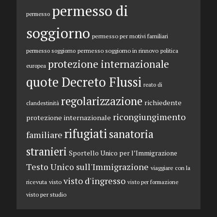
permesso di
permesso
soggiorno
permesso per motivi familiari
permesso soggiorno in rinnovo
permesso soggiorno
politica
protezione internazionale
europea
quote Decreto Flussi
reato di
regolarizzazione
richiedente
clandestinità
ricongiungimento
protezione internazionale
rifugiati
sanatoria
familiare
stranieri
Sportello Unico per l’Immigrazione
Testo Unico sull'Immigrazione
viaggiare con la
visto d'ingresso
ricevuta
visto
visto per formazione
visto per studio