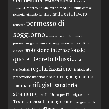
clandestina
lavoratori migranti
lavoratori
Matteo Salvini
minori
modulo C
nulla osta al
stagionali
nulla osta lavoro
ricongiungimento familiare
permesso di
permesso
soggiorno
permesso per motivi familiari
permesso soggiorno in rinnovo
permesso soggiorno
politica
protezione internazionale
europea
quote Decreto Flussi
reato di
regolarizzazione
richiedente
clandestinità
ricongiungimento
protezione internazionale
rifugiati
sanatoria
familiare
stranieri
Sportello Unico per l’Immigrazione
Testo Unico sull'Immigrazione
viaggiare con la
visto d'ingresso