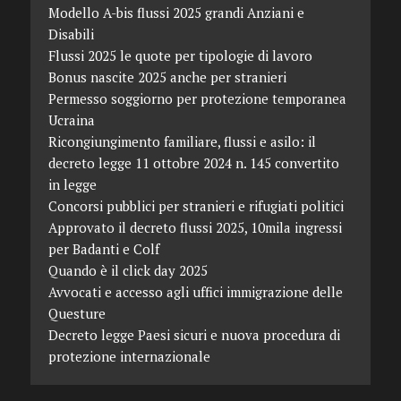
Modello A-bis flussi 2025 grandi Anziani e
Disabili
Flussi 2025 le quote per tipologie di lavoro
Bonus nascite 2025 anche per stranieri
Permesso soggiorno per protezione temporanea
Ucraina
Ricongiungimento familiare, flussi e asilo: il
decreto legge 11 ottobre 2024 n. 145 convertito
in legge
Concorsi pubblici per stranieri e rifugiati politici
Approvato il decreto flussi 2025, 10mila ingressi
per Badanti e Colf
Quando è il click day 2025
Avvocati e accesso agli uffici immigrazione delle
Questure
Decreto legge Paesi sicuri e nuova procedura di
protezione internazionale