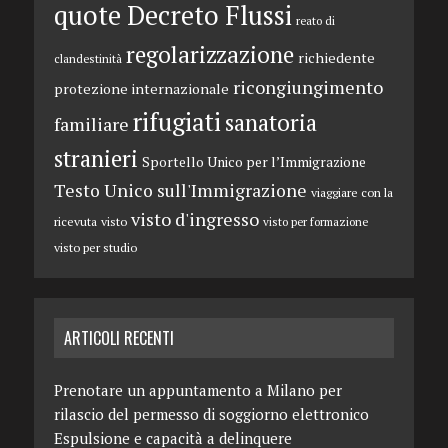
quote Decreto Flussi
reato di
regolarizzazione
richiedente
clandestinità
ricongiungimento
protezione internazionale
rifugiati
sanatoria
familiare
stranieri
Sportello Unico per l’Immigrazione
Testo Unico sull'Immigrazione
viaggiare con la
visto d'ingresso
ricevuta
visto
visto per formazione
visto per studio
ARTICOLI RECENTI
Prenotare un appuntamento a Milano per
rilascio del permesso di soggiorno elettronico
Espulsione e capacità a delinquere