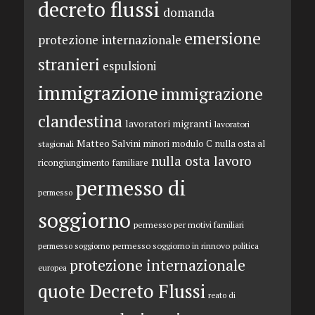
decreto flussi
domanda
emersione
protezione internazionale
stranieri
espulsioni
immigrazione
immigrazione
clandestina
lavoratori migranti
lavoratori
Matteo Salvini
minori
modulo C
nulla osta al
stagionali
nulla osta lavoro
ricongiungimento familiare
permesso di
permesso
soggiorno
permesso per motivi familiari
permesso soggiorno in rinnovo
permesso soggiorno
politica
protezione internazionale
europea
quote Decreto Flussi
reato di