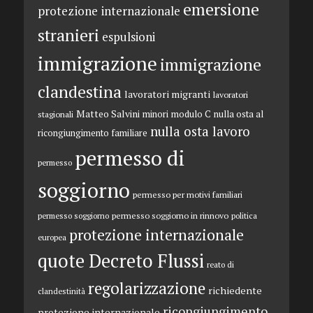
emersione
protezione internazionale
stranieri
espulsioni
immigrazione
immigrazione
clandestina
lavoratori migranti
lavoratori
Matteo Salvini
minori
modulo C
nulla osta al
stagionali
nulla osta lavoro
ricongiungimento familiare
permesso di
permesso
soggiorno
permesso per motivi familiari
permesso soggiorno in rinnovo
permesso soggiorno
politica
protezione internazionale
europea
quote Decreto Flussi
reato di
regolarizzazione
richiedente
clandestinità
ricongiungimento
protezione internazionale