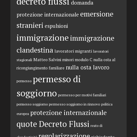
decreto flussi
domanda
emersione
protezione internazionale
stranieri
espulsioni
immigrazione
immigrazione
clandestina
lavoratori migranti
lavoratori
Matteo Salvini
minori
modulo C
nulla osta al
stagionali
nulla osta lavoro
ricongiungimento familiare
permesso di
permesso
soggiorno
permesso per motivi familiari
permesso soggiorno in rinnovo
permesso soggiorno
politica
protezione internazionale
europea
quote Decreto Flussi
reato di
regolarizzazione
richiedente