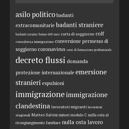
asilo politico
badanti
badanti straniere
extracomunitarie
colf
carta di soggiorno
badanti ucraine
bonus 600 euro
conversione permesso di
consulenza immigrazione
coronavirus
soggiorno
corsi di formazione professionale
decreto flussi
domanda
emersione
protezione internazionale
stranieri
espulsioni
immigrazione
immigrazione
clandestina
lavoratori migranti
lavoratori
Matteo Salvini
minori
modulo C
nulla osta al
stagionali
nulla osta lavoro
ricongiungimento familiare