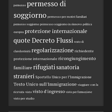
permesso di
permesso
soggiorno
permesso per motivi familiari
permesso soggiorno in rinnovo
permesso soggiorno
politica
protezione internazionale
europea
quote Decreto Flussi
reato di
regolarizzazione
richiedente
clandestinità
ricongiungimento
protezione internazionale
rifugiati
sanatoria
familiare
stranieri
Sportello Unico per l’Immigrazione
Testo Unico sull'Immigrazione
viaggiare con la
visto d'ingresso
ricevuta
visto
visto per formazione
visto per studio