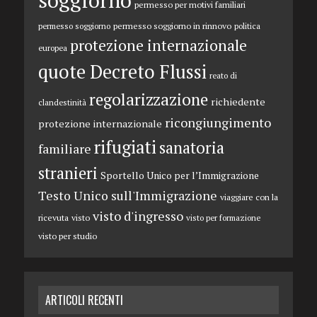
soggiorno
permesso per motivi familiari
permesso soggiorno in rinnovo
permesso soggiorno
politica
protezione internazionale
europea
quote Decreto Flussi
reato di
regolarizzazione
richiedente
clandestinità
ricongiungimento
protezione internazionale
rifugiati
sanatoria
familiare
stranieri
Sportello Unico per l’Immigrazione
Testo Unico sull'Immigrazione
viaggiare con la
visto d'ingresso
ricevuta
visto
visto per formazione
visto per studio
ARTICOLI RECENTI