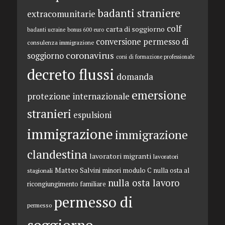
badanti straniere
extracomunitarie
colf
carta di soggiorno
badanti ucraine
bonus 600 euro
conversione permesso di
consulenza immigrazione
coronavirus
soggiorno
corsi di formazione professionale
decreto flussi
domanda
emersione
protezione internazionale
stranieri
espulsioni
immigrazione
immigrazione
clandestina
lavoratori migranti
lavoratori
Matteo Salvini
minori
modulo C
nulla osta al
stagionali
nulla osta lavoro
ricongiungimento familiare
permesso di
permesso