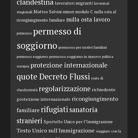
clandestina
lavoratori migranti
lavoratori
Matteo Salvini
minori
modulo C
nulla osta al
stagionali
nulla osta lavoro
ricongiungimento familiare
permesso di
permesso
soggiorno
permesso per motivi familiari
permesso soggiorno in rinnovo
permesso soggiorno
politica
protezione internazionale
europea
quote Decreto Flussi
reato di
regolarizzazione
richiedente
clandestinità
ricongiungimento
protezione internazionale
rifugiati
sanatoria
familiare
stranieri
Sportello Unico per l’Immigrazione
Testo Unico sull'Immigrazione
viaggiare con la